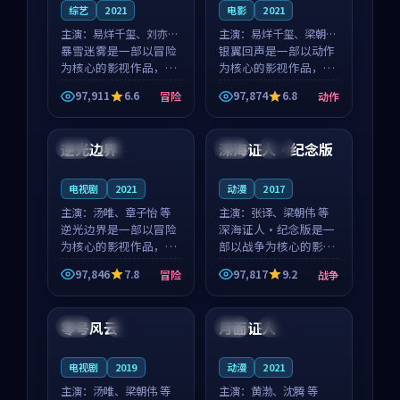
综艺
2021
电影
2021
主演：
易烊千玺、刘亦菲
主演：
易烊千玺、梁朝伟
等
暴雪迷雾是一部以冒险
等
银翼回声是一部以动作
为核心的影视作品，围
为核心的影视作品，围
绕危机、反转与人物成
绕危机、反转与人物成
97,911
6.6
97,874
6.8
冒险
动作
长展开，整体节奏紧
长展开，整体节奏紧
99:15
99:54
凑，值得推荐观看。
凑，值得推荐观看。
逆光边界
深海证人·纪念版
中国
热播
美国
院线
电视剧
2021
动漫
2017
主演：
汤唯、章子怡 等
主演：
张译、梁朝伟 等
逆光边界是一部以冒险
深海证人·纪念版是一
为核心的影视作品，围
部以战争为核心的影视
绕危机、反转与人物成
作品，围绕危机、反转
97,846
7.8
97,817
9.2
冒险
战争
长展开，整体节奏紧
与人物成长展开，整体
99:36
94:28
凑，值得推荐观看。
节奏紧凑，值得推荐观
看。
零号风云
月面证人
泰国
4K
中国
独播
电视剧
2019
动漫
2021
主演：
汤唯、梁朝伟 等
主演：
黄渤、沈腾 等