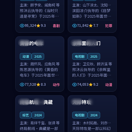
主演：
顾予安、戚南柯 等
主演：
山下凉太、沈知韵
邢沐云执导的《当时只
等
滨田凉介执导的《旧梦
道是寻常》于2025年面
如新》于2025年面世，
世，泰国的城市气质与
中国台湾的城市气质与
95,324
9.3
71,842
7.7
喜剧
犯罪
母女情深的人物心境共
异国相遇的人物心境共
99:20
99:56
同构筑了影片基调。顾
同构筑了影片基调。山
予安、戚南柯用细腻的
下凉太、沈知韵用细腻
黄昏的电车
余晖里的人们
日本
4K
泰国
完结
表演撑起整部喜剧电
的表演撑起整部犯罪
影...
电...
动漫
2025
电视剧
2025
主演：
周怀风、应南风 等
主演：
卫见秋、顾沂溪 等
陈思源执导的《黄昏的
邢沐云执导的《余晖里
电车》于2025年面世，
的人们》于2025年面
日本的城市气质与渔村
世，泰国的城市气质与
77,528
8.3
74,053
9.2
动作
动漫
故事的人物心境共同构
小镇生活的人物心境共
88:27
99:32
筑了影片基调。周怀
同构筑了影片基调。卫
风、应南风用细腻的表
见秋、顾沂溪用细腻的
终局航线·典藏
天际特攻
中国
高分
韩国
4K
演撑起整部动作电影，
表演撑起整部动漫电
剧...
影，...
综艺
2024
电视剧
2024
主演：
易烊千玺、张译 等
主演：
木村拓哉、刘亦菲
终局航线·典藏是一部
等
天际特攻是一部以科幻