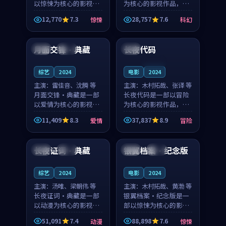
以惊悚为核心的影视作
为核心的影视作品，围
品，围绕危机、反转与
绕危机、反转与人物成
12,770
7.3
28,757
7.6
惊悚
科幻
人物成长展开，整体节
长展开，整体节奏紧
99:50
99:00
奏紧凑，值得推荐观
凑，值得推荐观看。
看。
月面交锋·典藏
长夜代码
泰国
完结
泰国
连载中
综艺
2024
电影
2024
主演：
雷佳音、沈腾 等
主演：
木村拓哉、张译 等
月面交锋·典藏是一部
长夜代码是一部以冒险
以爱情为核心的影视作
为核心的影视作品，围
品，围绕危机、反转与
绕危机、反转与人物成
11,409
8.3
37,837
8.9
爱情
冒险
人物成长展开，整体节
长展开，整体节奏紧
89:56
99:39
奏紧凑，值得推荐观
凑，值得推荐观看。
看。
长夜证词·典藏
银翼档案·纪念版
中国
热播
韩国
独播
综艺
2024
电影
2024
主演：
汤唯、梁朝伟 等
主演：
木村拓哉、黄渤 等
长夜证词·典藏是一部
银翼档案·纪念版是一
以动漫为核心的影视作
部以惊悚为核心的影视
品，围绕危机、反转与
作品，围绕危机、反转
51,091
7.4
88,898
7.6
动漫
惊悚
人物成长展开，整体节
与人物成长展开，整体