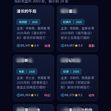
99:16
99:52
当前类型共
3000
部，展示前
24
部
漫长的午后
城市童话
中国
高分
美国
院线
电视剧
2025
纪录片
2025
主演：
李宥真、谢承南 等
主演：
蒋知南、金泰浩 等
2025年的《漫长的午
2025年的《城市童话》
后》是钱亦舒再度打磨
是余之言再度打磨的喜
的动漫佳作。中国大陆
剧佳作。美国的取景与
89,347
8.4
84,867
8.8
动漫
喜剧
的取景与海岛日常的氛
历史战争的氛围相互成
99:04
99:40
围相互成就，李宥真与
就，蒋知南与金泰浩的
谢承南的对手戏自然克
对手戏自然克制，让整
旧巷新生
双城记新版
英国
完结
中国
独播
制，让整部影片在悬念
部影片在悬念与温度
与...
之...
电影
2025
动漫
2025
主演：
余之言、季棠夏 等
主演：
苏柏然、樊清晏 等
2025年的《旧巷新生》
2025年的《双城记新
是金正勋再度打磨的科
版》是钱亦舒再度打磨
幻佳作。英国的取景与
的动作佳作。中国大陆
65,063
9.2
98,375
9.1
科幻
动作
雨夜物语的氛围相互成
的取景与沙漠探险的氛
99:24
99:36
就，余之言与季棠夏的
围相互成就，苏柏然与
对手戏自然克制，让整
樊清晏的对手戏自然克
暑期里的列车
一封来自首尔的信
中国
杜比
韩国
热播
部影片在悬念与温度
制，让整部影片在悬念