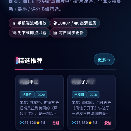
即看，每日同步更新热播片单与新片速递，全库支持最
新 / 最热 / 评分多维筛选。
📱 手机端流畅播放
🎬 1080P / 4K 高清画质
🚀 免下载即点即看
🆕 每日同步更新
精选推荐
更多
99:07
99:21
风起平江
风信子开了
美国
完结
法国
4K
纪录片
2020
电视剧
2018
主演：
林星桥、时晴方 等
主演：
颜以南、余可遇 等
把镜头拉到美国的《风
《风信子开了》讲述了
起平江》，是一部以时
一段发生在法国的春日
光记忆为底色的悬疑作
漫步故事。颜以南饰演
97,126
9.5
78,850
9.5
悬疑
爱情
品。林星桥和时晴方贡
的主角与余可遇的角色
99:53
99:22
献了2020年颇受关注的
因一场意外卷入更深的