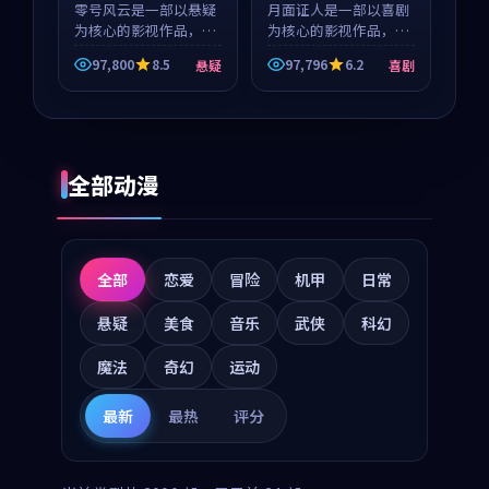
零号风云是一部以悬疑
月面证人是一部以喜剧
为核心的影视作品，围
为核心的影视作品，围
绕危机、反转与人物成
绕危机、反转与人物成
97,800
8.5
97,796
6.2
悬疑
喜剧
长展开，整体节奏紧
长展开，整体节奏紧
凑，值得推荐观看。
凑，值得推荐观看。
全部动漫
全部
恋爱
冒险
机甲
日常
悬疑
美食
音乐
武侠
科幻
魔法
奇幻
运动
最新
最热
评分