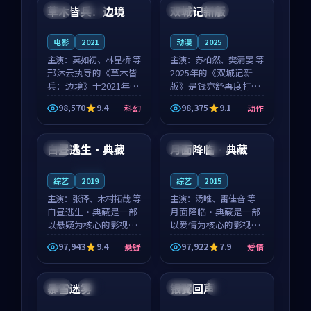
沈意林的对手戏自然克
领衔，高若初担任重要
草木皆兵：边境
双城记新版
泰国
独播
中国
独播
制，让整部影片在悬
角色，戚南柯的叙事
念...
节...
电影
2021
动漫
2025
主演：
莫如初、林星桥 等
主演：
苏柏然、樊清晏 等
邢沐云执导的《草木皆
2025年的《双城记新
兵：边境》于2021年面
版》是钱亦舒再度打磨
世，泰国的城市气质与
的动作佳作。中国大陆
98,570
9.4
98,375
9.1
科幻
动作
校园青春的人物心境共
的取景与沙漠探险的氛
99:27
98:24
同构筑了影片基调。莫
围相互成就，苏柏然与
如初、林星桥用细腻的
樊清晏的对手戏自然克
白昼逃生·典藏
月面降临·典藏
泰国
法国
4K
表演撑起整部科幻电
制，让整部影片在悬念
影...
与...
连载中
综艺
2019
综艺
2015
主演：
张译、木村拓哉 等
主演：
汤唯、雷佳音 等
白昼逃生·典藏是一部
月面降临·典藏是一部
以悬疑为核心的影视作
以爱情为核心的影视作
品，围绕危机、反转与
品，围绕危机、反转与
97,943
9.4
97,922
7.9
悬疑
爱情
人物成长展开，整体节
人物成长展开，整体节
99:54
99:15
奏紧凑，值得推荐观
奏紧凑，值得推荐观
看。
看。
暴雪迷雾
银翼回声
法国
高分
中国
4K