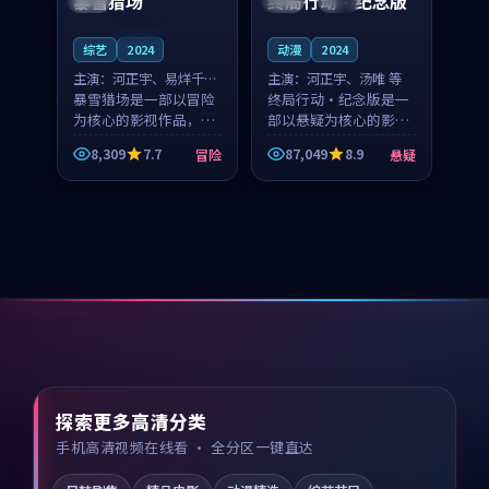
暴雪猎场
终局行动·纪念版
连载中
综艺
2024
动漫
2024
主演：
河正宇、易烊千玺
主演：
河正宇、汤唯 等
等
暴雪猎场是一部以冒险
终局行动·纪念版是一
为核心的影视作品，围
部以悬疑为核心的影视
绕危机、反转与人物成
作品，围绕危机、反转
8,309
7.7
87,049
8.9
冒险
悬疑
长展开，整体节奏紧
与人物成长展开，整体
凑，值得推荐观看。
节奏紧凑，值得推荐观
看。
探索更多高清分类
手机高清视频在线看 · 全分区一键直达