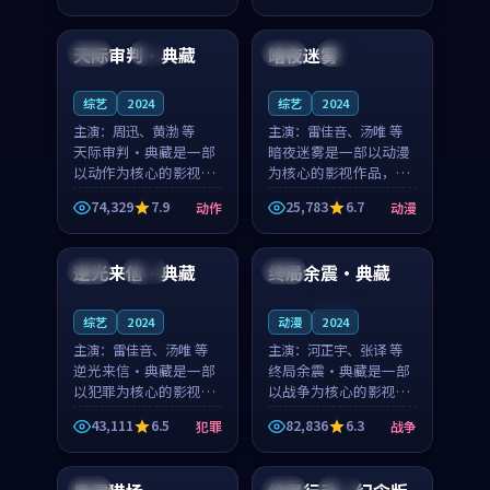
99:08
99:50
奏紧凑，值得推荐观
节奏紧凑，值得推荐观
看。
看。
天际审判·典藏
暗夜迷雾
美国
4K
法国
独播
综艺
2024
综艺
2024
主演：
周迅、黄渤 等
主演：
雷佳音、汤唯 等
天际审判·典藏是一部
暗夜迷雾是一部以动漫
以动作为核心的影视作
为核心的影视作品，围
品，围绕危机、反转与
绕危机、反转与人物成
74,329
7.9
25,783
6.7
动作
动漫
人物成长展开，整体节
长展开，整体节奏紧
99:31
94:55
奏紧凑，值得推荐观
凑，值得推荐观看。
看。
逆光来信·典藏
终局余震·典藏
韩国
热播
中国
连载中
综艺
2024
动漫
2024
主演：
雷佳音、汤唯 等
主演：
河正宇、张译 等
逆光来信·典藏是一部
终局余震·典藏是一部
以犯罪为核心的影视作
以战争为核心的影视作
品，围绕危机、反转与
品，围绕危机、反转与
43,111
6.5
82,836
6.3
犯罪
战争
人物成长展开，整体节
人物成长展开，整体节
91:41
99:58
奏紧凑，值得推荐观
奏紧凑，值得推荐观
看。
看。
中国
中国
高分