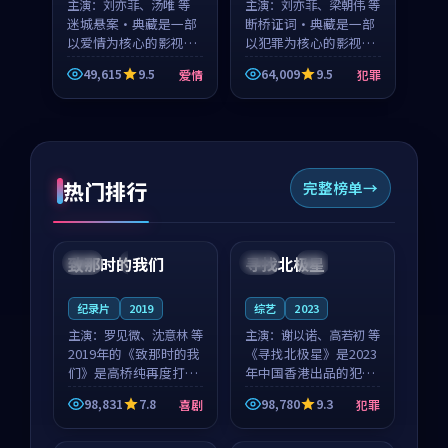
主演：
刘亦菲、汤唯 等
主演：
刘亦菲、梁朝伟 等
迷城悬案·典藏是一部
断桥证词·典藏是一部
以爱情为核心的影视作
以犯罪为核心的影视作
品，围绕危机、反转与
品，围绕危机、反转与
49,615
9.5
64,009
9.5
爱情
犯罪
人物成长展开，整体节
人物成长展开，整体节
奏紧凑，值得推荐观
奏紧凑，值得推荐观
看。
看。
热门排行
完整榜单
99:22
99:18
致那时的我们
寻找北极星
中国
4K
中国
4K
纪录片
2019
综艺
2023
主演：
罗见微、沈意林 等
主演：
谢以诺、高若初 等
2019年的《致那时的我
《寻找北极星》是2023
们》是高桥纯再度打磨
年中国香港出品的犯罪
的喜剧佳作。中国大陆
新作，主创团队希望用
98,831
7.8
98,780
9.3
喜剧
犯罪
的取景与都市寓言的氛
公路冒险的故事让观众
99:44
99:40
围相互成就，罗见微与
停下来想一想。谢以诺