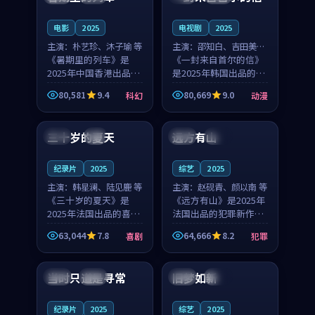
之...
与...
电影
2025
电视剧
2025
主演：
朴艺珍、沐子瑜 等
主演：
邵知白、吉田美琴
《暑期里的列车》是
等
《一封来自首尔的信》
2025年中国香港出品的
是2025年韩国出品的动
科幻新作，主创团队希
漫新作，主创团队希望
80,581
9.4
80,669
9.0
科幻
动漫
望用城市夜归人的故事
用高考往事的故事让观
99:12
99:48
让观众停下来想一想。
众停下来想一想。邵知
朴艺珍领衔，沐子瑜担
白领衔，吉田美琴担任
三十岁的夏天
远方有山
法国
4K
法国
独播
任重要角色，郑书延的
重要角色，谢承南的
叙...
叙...
纪录片
2025
综艺
2025
主演：
韩星澜、陆见鹿 等
主演：
赵砚青、颜以南 等
《三十岁的夏天》是
《远方有山》是2025年
2025年法国出品的喜剧
法国出品的犯罪新作，
新作，主创团队希望用
主创团队希望用高校追
63,044
7.8
64,666
8.2
喜剧
犯罪
深夜电台的故事让观众
梦的故事让观众停下来
99:32
99:08
停下来想一想。韩星澜
想一想。赵砚青领衔，
领衔，陆见鹿担任重要
颜以南担任重要角色，
当时只道是寻常
旧梦如新
泰国
杜比
中国
高分
角色，山田纯一的叙事
山田纯一的叙事节奏
节...
一...
纪录片
2025
综艺
2025