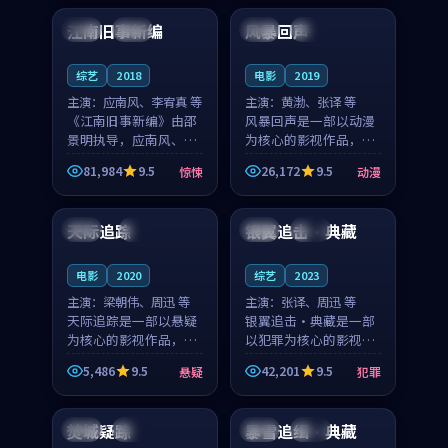
合作演出，影片在情感
纠葛，爱情元素贯穿始
江南旧事新编
风暴回声
日本
院线
日本
院线
层次与现实质感之间
终，节奏稳健而富有张
游...
力，...
综艺
2018
电影
2019
主演：
应南风、李宥真 等
主演：
黄渤、张译 等
《江南旧事新编》由邵
风暴回声是一部以动漫
景明执导，应南风、李
为核心的影视作品，围
宥真领衔主演，是一部
绕危机、反转与人物成
81,984
9.5
26,172
9.5
惊悚
动漫
2018年上映的日本惊悚
长展开，整体节奏紧
99:51
99:29
综艺。影片以邻里温情
凑，值得推荐观看。
为切入，呈现一段从初
天际追踪
银翼追击·典藏
泰国
4K
泰国
院线
遇到告别都浸着真实
情...
电影
2020
综艺
2023
主演：
梁朝伟、周迅 等
主演：
张译、周迅 等
天际追踪是一部以悬疑
银翼追击·典藏是一部
为核心的影视作品，围
以犯罪为核心的影视作
绕危机、反转与人物成
品，围绕危机、反转与
5,486
9.5
42,201
9.5
悬疑
犯罪
长展开，整体节奏紧
人物成长展开，整体节
99:00
99:37
凑，值得推荐观看。
奏紧凑，值得推荐观
看。
焚城疑踪
暴雪追缉·典藏
韩国
院线
美国
高分