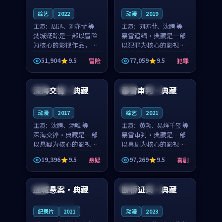
综艺
2022
动漫
2019
主演：
周迅、刘亦菲 等
主演：
刘亦菲、沈腾 等
焚城疑踪是一部以冒险
暴雪追缉·典藏是一部
为核心的影视作品，围
以犯罪为核心的影视作
绕危机、反转与人物成
品，围绕危机、反转与
51,904
9.5
77,059
9.5
冒险
犯罪
长展开，整体节奏紧
人物成长展开，整体节
99:51
99:29
凑，值得推荐观看。
奏紧凑，值得推荐观
看。
深海交锋·典藏
暴雪审判·典藏
韩国
院线
日本
杜比
动漫
2017
综艺
2021
主演：
沈腾、汤唯 等
主演：
黄渤、易烊千玺 等
深海交锋·典藏是一部
暴雪审判·典藏是一部
以悬疑为核心的影视作
以喜剧为核心的影视作
品，围绕危机、反转与
品，围绕危机、反转与
19,396
9.5
97,269
9.5
悬疑
喜剧
人物成长展开，整体节
人物成长展开，整体节
88:46
99:06
奏紧凑，值得推荐观
奏紧凑，值得推荐观
看。
看。
迷城悬案·典藏
断桥证词·典藏
法国
韩国
热播
连载中
纪录片
2021
动漫
2023